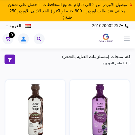
توصيل الاوردر من 2 الى 5 ايام لجميع المحافظات - احصل على شحن
X
مجانى عند طلب اوردر بـ 800 جنيه او اكثر ( الحد الادني للاوردر 250
جنية )
+201070002757
العربية
0
فئة منتجات (مستلزمات العناية بالشعر)
315 العناصر الموجودة