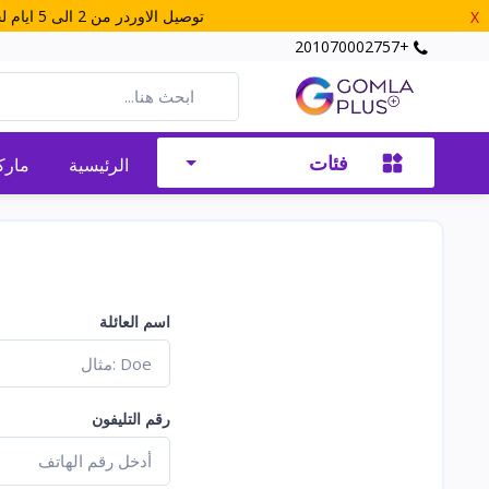
توصيل الاوردر من 2 الى 5 ايام لجميع المحافظات - احصل على شحن مجانى عند طلب اوردر بـ 800 جنيه او اكثر ( الحد الادني للاوردر 250 جنية )
X
+201070002757
فئات
الرئيسية
مارك
اسم العائلة
رقم التليفون