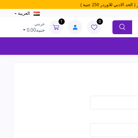
العربية
1
0
عربتي
جنيه0.00