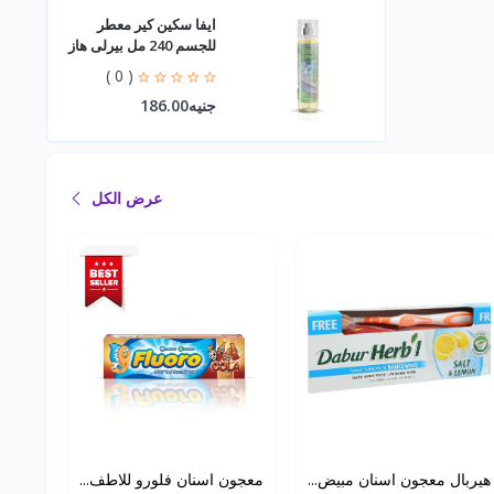
ايفا سكين كير معطر
للجسم 240 مل بيرلى هاز
( 0 )
جنيه186.00
عرض الكل
هيربال معجون اسنان مبيض...
معجون اسنان فلورو للاطف...