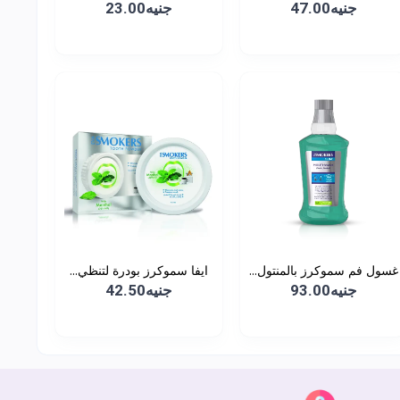
جنيه47.00
جنيه23.00
غسول فم سموكرز بالمنتول...
ايفا سموكرز بودرة لتنظي...
جنيه93.00
جنيه42.50