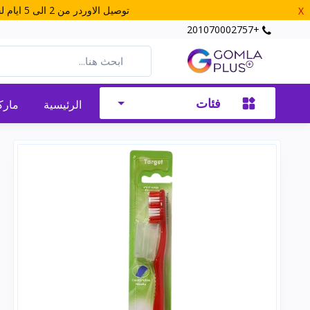
توصيل الاوردر من 2 الى 5 ايام لجميع المحافظات - احصل على شحن مجانى عند طلب اوردر بـ 800 جنيه او اكثر ( الحد الادني للاوردر 250 جنية )
X
+201070002757
فئات
الرئيسية
مارك