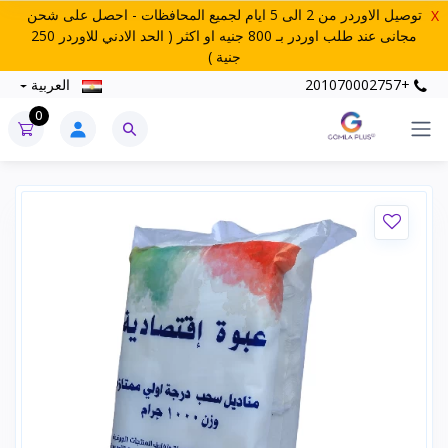
توصيل الاوردر من 2 الى 5 ايام لجميع المحافظات - احصل على شحن
X
مجانى عند طلب اوردر بـ 800 جنيه او اكثر ( الحد الادني للاوردر 250
جنية )
+201070002757
العربية
0