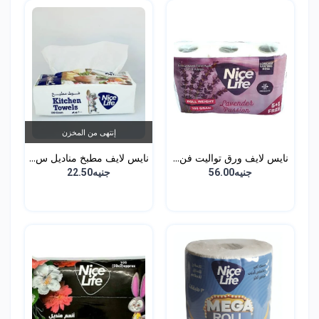
إنتهى من المخزن
نايس لايف ورق تواليت فن...
نايس لايف مطبخ مناديل س...
جنيه56.00
جنيه22.50