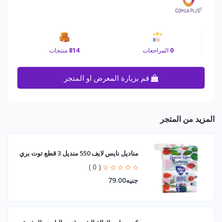
0
المراجعات
814
منتجات
قم بزيارة المعرض او المتجر
المزيد من المتجر
مناديل نايس لايف 550 منديل 3 قطع توت بري
( 0 )
جنيه79.00