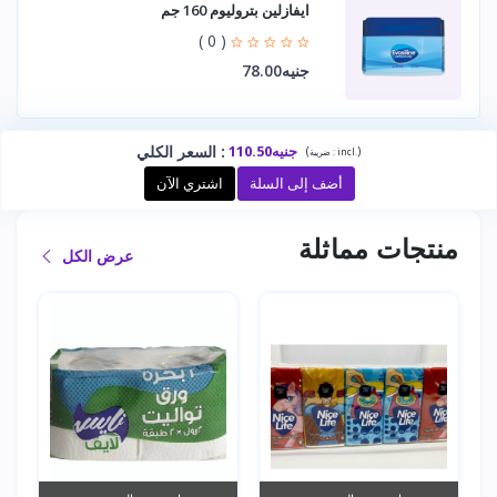
ايفازلين بتروليوم 160 جم
( 0 )
جنيه78.00
جنيه110.50
:
السعر الكلي
(
)
incl.
ضريبة :
أضف إلى السلة
اشتري الآن
منتجات مماثلة
عرض الكل